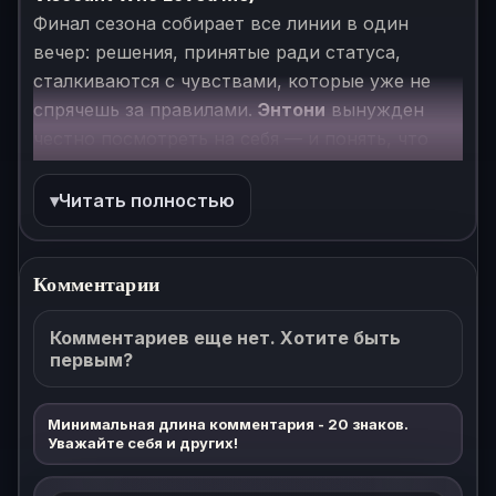
Финал сезона собирает все линии в один
вечер: решения, принятые ради статуса,
сталкиваются с чувствами, которые уже не
спрячешь за правилами.
Энтони
вынужден
честно посмотреть на себя — и понять, что
контролировать можно многое, но не сердце.
Параллельно продолжается охота за тайной
Читать полностью
Уислдаун, а в доме Фэзерингтонов тоже
готовят свою «партию», которая может
Комментарии
изменить будущее семьи. Для тех, кто хочет
«Бриджертоны» 2 сезон 8 серия смотреть
Комментариев еще нет. Хотите быть
онлайн в хорошем качестве HD 1080
, это
первым?
правильная точка: кульминация интриг,
развязка романтической линии и ощущение,
Минимальная длина комментария - 20 знаков.
что дальше будет только интереснее — с
Уважайте себя и других!
выбором
озвучки или субтитров
.